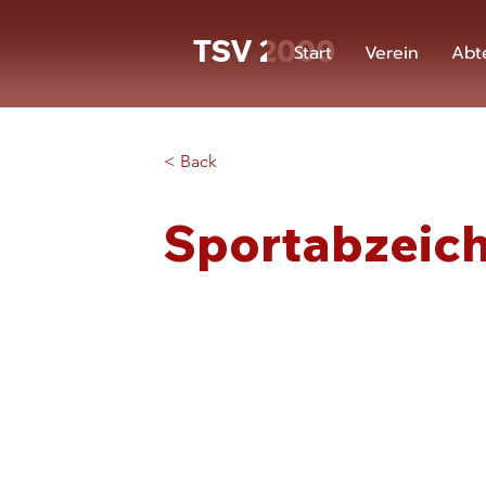
TSV 2000
Start
Verein
Abt
< Back
Sportabzeic